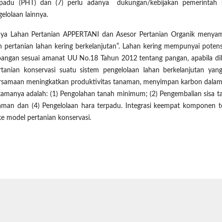
padu (PHT) dan (7) perlu adanya dukungan/kebijakan pemerintah 
elolaan lainnya.
ya Lahan Pertanian APPERTANI dan Asesor Pertanian Organik menya
n pertanian lahan kering berkelanjutan”. Lahan kering mempunyai potens
angan sesuai amanat UU No.18 Tahun 2012 tentang pangan, apabila di
tanian konservasi suatu sistem pengelolaan lahan berkelanjutan yan
ersamaan meningkatkan produktivitas tanaman, menyimpan karbon dalam
amanya adalah: (1) Pengolahan tanah minimum; (2) Pengembalian sisa 
naman dan (4) Pengelolaan hara terpadu. Integrasi keempat komponen t
e model pertanian konservasi.