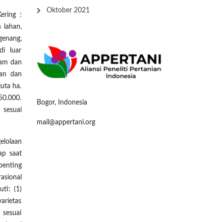
Oktober 2021
ering :
 lahan,
genang,
i luar
sam dan
nan dan
uta ha.
50.000.
Bogor, Indonesia
 sesuai
mail@appertani.org
elolaan
ap saat
penting
asional
ti: (1)
arietas
 sesuai