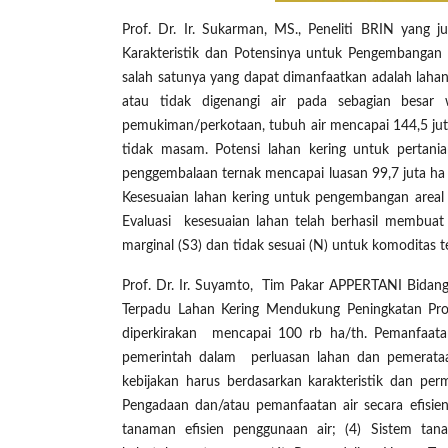
Prof. Dr. Ir. Sukarman, MS., Peneliti BRIN yang
Karakteristik dan Potensinya untuk Pengembangan
salah satunya yang dapat dimanfaatkan adalah lahan
atau tidak digenangi air pada sebagian besar
pemukiman/perkotaan, tubuh air mencapai 144,5 juta 
tidak masam.
Potensi lahan kering untuk pertan
penggembalaan ternak mencapai luasan 99,7 juta ha t
Kesesuaian lahan kering untuk pengembangan areal 
Evaluasi kesesuaian lahan telah berhasil membuat k
marginal (S3) dan tidak sesuai (N) untuk komoditas t
Prof. Dr. Ir. Suyamto, Tim Pakar APPERTANI Bidang
Terpadu Lahan Kering Mendukung Peningkatan Produ
diperkirakan mencapai 100 rb ha/th.
Pemanfaata
pemerintah dalam perluasan lahan dan pemerataan
kebijakan harus berdasarkan karakteristik dan perm
Pengadaan dan/atau pemanfaatan air secara efisien
tanaman efisien penggunaan air; (4) Sistem tan