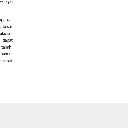
sebagai
mpaikan
i besar
lakukan
g dapat
 tanah,
tanaman
ersebut