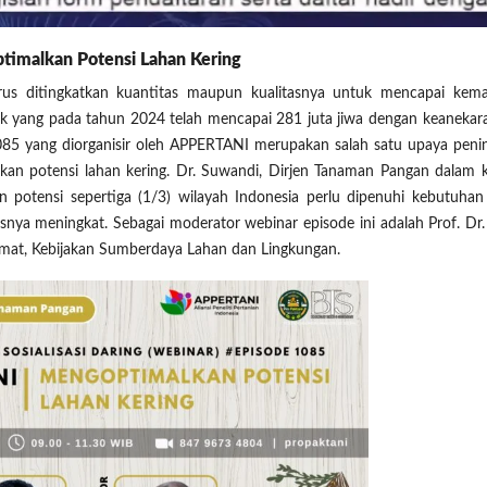
imalkan Potensi Lahan Kering
rus ditingkatkan kuantitas maupun kualitasnya untuk mencapai kema
uk yang pada tahun 2024 telah mencapai 281 juta jiwa dengan keaneka
085 yang diorganisir oleh APPERTANI merupakan salah satu upaya peni
an potensi lahan kering. Dr. Suwandi, Dirjen Tanaman Pangan dalam 
potensi sepertiga (1/3) wilayah Indonesia perlu dipenuhi kebutuhan 
nya meningkat. Sebagai moderator webinar episode ini adalah Prof. Dr. Ir
imat, Kebijakan Sumberdaya Lahan dan Lingkungan.