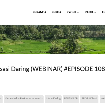
BERANDA
BERITA
PROFIL
MEDIA
T
lisasi Daring (WEBINAR) #EPISODE 10
an
Kementerian Pertanian Indonesia
Lahan Kering
PERTANIAN
PROPAKTANI
Web